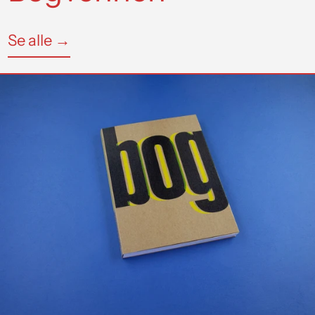
Se alle →
Drømmebogen
–
Bogvennen
2020