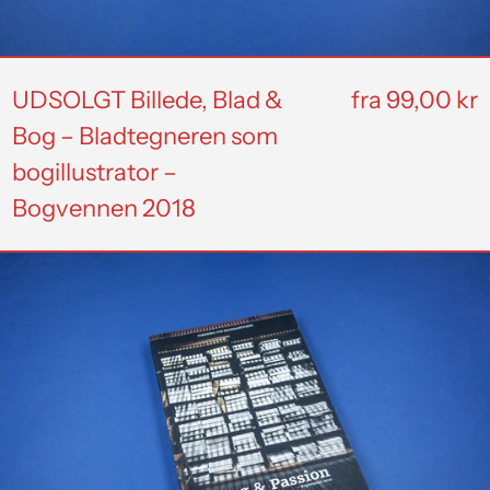
–
Bogvennen
2018
UDSOLGT Billede, Blad &
fra 99,00 kr
Bog – Bladtegneren som
bogillustrator –
Bogvennen 2018
Bog
&
Passion
–
Bogvennen
2010