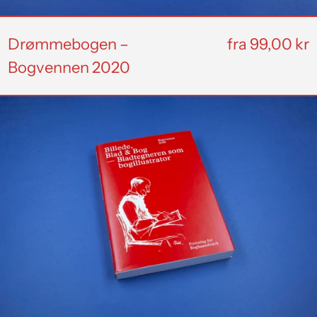
Drømmebogen –
fra 99,00 kr
Bogvennen 2020
UDSOLGT
Billede,
Blad
&
Bog
–
Bladtegneren
som
bogillustrator