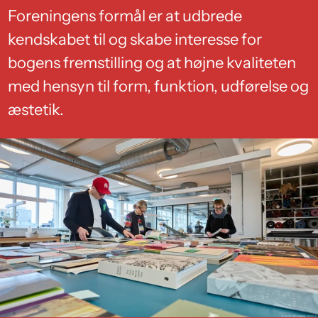
Foreningens formål er at udbrede
kendskabet til og skabe interesse for
bogens fremstilling og at højne kvaliteten
med hensyn til form, funktion, udførelse og
æstetik.