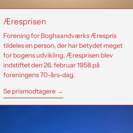
Æresprisen
Forening for Boghaandværks Ærespris
tildeles en person, der har betydet meget
for bogens udvikling. Æresprisen blev
indstiftet den 26. februar 1958 på
foreningens 70-års-dag.
Se prismodtagere →