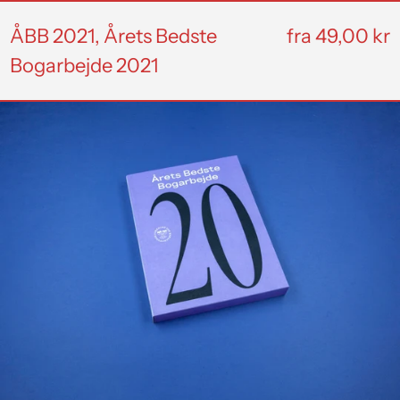
ÅBB 2021, Årets Bedste
fra 49,00 kr
Bogarbejde 2021
ÅBB
2020,
Årets
bedste
bogarbejde
2020