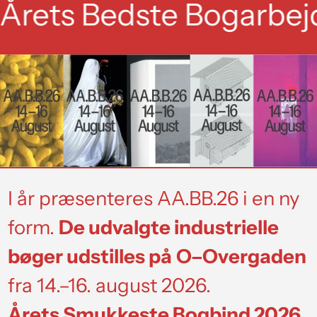
Bedste Bogarbejde 2026
I år præsenteres AA.BB.26 i en ny
form.
De udvalgte industrielle
bøger udstilles på
O–Overgaden
fra 14.–16. august 2026.
Årets Smukkeste Bogbind 2026